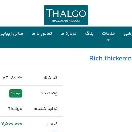
تماس با ما
سالن زیبایی ولارو
 کالا:
VT 18003
ضعیت:
موجود
لید کننده:
Thalgo
یمت:
7,500,000 تومان