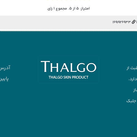
تماس با تالگو اسکین :
آدرس ما : کرج جهانشهر بلوار مولانا کسری ش
پایین تر از کوچه اول غربی ساختمان اتریسا 
ی دوم واحد ۶
شماره همراه :
۰۹۹۹۱۴۴۷۶۶۷
09125075980