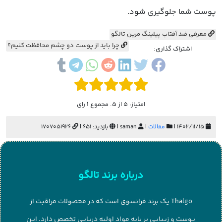
پوست شما جلوگیری شود.
معرفی ضد آفتاب پیلینگ مرین تالگو
چرا باید از پوست دو چشم محافظت کنیم؟
اشتراک گذاری:
امتیاز: 5 از 5. مجموع 1 رای
۱۴۰۲/۱۱/۱۵ |
مقالات
|
saman |
بازدید: 651 |
1707051926
درباره برند تالگو
Thalgo یک برند فرانسوی است که در محصولات مراقبت از
پوست و زیبایی بر پایه مواد اولیه دریایی تخصص دارد. این