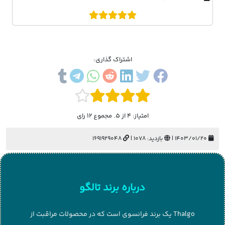
اشتراک گذاری:
امتیاز: 4 از 5. مجموع 12 رای
۱۴۰۳/۰۱/۲۰ |
بازدید: 1078 |
1691929048
درباره برند تالگو
Thalgo یک برند فرانسوی است که در محصولات مراقبت از